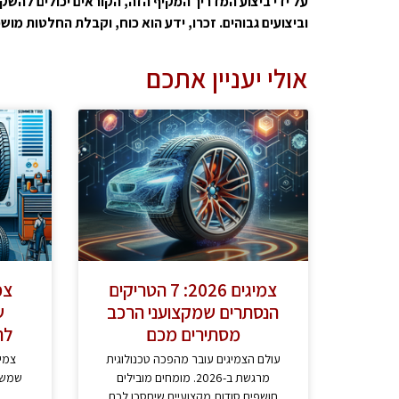
על
ידי
ביצוע
המדריך
המקיף
הזה,
הקוראים
יכולים
להשקי
וביצועים
גבוהים.
זכרו,
ידע
הוא
כוח,
וקבלת
החלטות
מושכ
אולי יעניין אתכם
צמיגים 2026: 7 הטריקים
צמ
הנסתרים שמקצועני הרכב
ש
מסתירים מכם
לה
עולם הצמיגים עובר מהפכה טכנולוגית
צמי
מרגשת ב-2026. מומחים מובילים
שמשפי
חושפים סודות מקצועיים שיחסכו לכם
ו