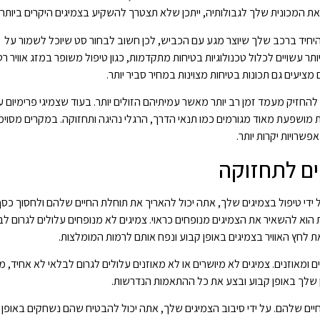
 את המכונית שלך לגבולותיה, ייתכן שלא תצטרך להשקיע בצמיגים היקרים ביותר 
היחיד ברכב שלך שיוצר מגע עם הכביש, לכן חשוב לבחור סט שיוכל לשמור על
ר עשויים לכלול טכנולוגיות בטיחות מתקדמות, כגון טיפול משופר במזג אוויר רט
 מציעים גם תכונות בטיחות מצוינות במחיר סביר יותר.
החזיק מעמד זמן רב יותר מאשר עמיתיהם הזולים יותר. בעוד שצמיגי פרימיום ע
ת מושפעת מאוד מגורמים כמו תנאי הדרך, הרגלי נהיגה ותחזוקה. במקרים מסוימ
שרויות יקרות יותר.
ים לתחזוקה
די טיפול בצמיגים שלך, אתה יכול להאריך את תוחלת החיים שלהם ולחסוך כס
הוא להשאיר את הצמיגים מנופחים כראוי. צמיגים לא מנופחים עלולים לגרום לב
לחץ האוויר בצמיגים באופן קבוע ונפח אותם לרמות המומלצות.
ומאוזנים. צמיגים לא מיושרים או לא מאוזנים עלולים לגרום לבלאי לא אחיד, מ
ן שלך באופן קבוע ובצע את כל ההתאמות הנדרשות.
חיים שלהם. על ידי סיבוב הצמיגים שלך, אתה יכול להבטיח שהם נשחקים באופן 