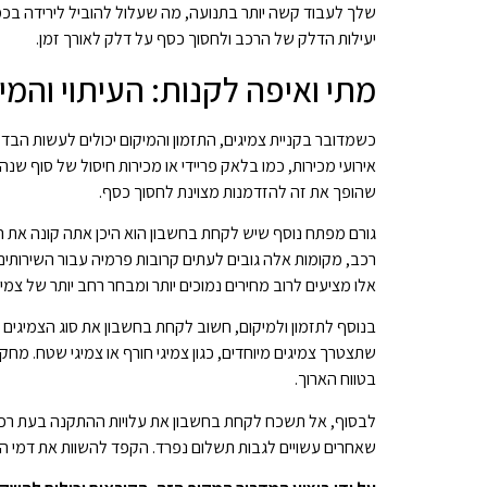
שלך לעבוד קשה יותר בתנועה, מה שעלול להוביל לירידה בכמות
יעילות הדלק של הרכב ולחסוך כסף על דלק לאורך זמן.
מתי ואיפה לקנות: העיתוי והמי
כשמדובר בקניית צמיגים, התזמון והמיקום יכולים לעשות הב
אירועי מכירות, כמו בלאק פריידי או מכירות חיסול של סוף שנ
שהופך את זה להזדמנות מצוינת לחסוך כסף.
גורם מפתח נוסף שיש לקחת בחשבון הוא היכן אתה קונה את הצ
רכב, מקומות אלה גובים לעתים קרובות פרמיה עבור השירותים 
אלו מציעים לרוב מחירים נמוכים יותר ומבחר רחב יותר של צמי
בנוסף לתזמון ולמיקום, חשוב לקחת בחשבון את סוג הצמיגים
שתצטרך צמיגים מיוחדים, כגון צמיגי חורף או צמיגי שטח. מ
בטווח הארוך.
לבסוף, אל תשכח לקחת בחשבון את עלויות ההתקנה בעת רכי
שאחרים עשויים לגבות תשלום נפרד. הקפד להשוות את דמי ה