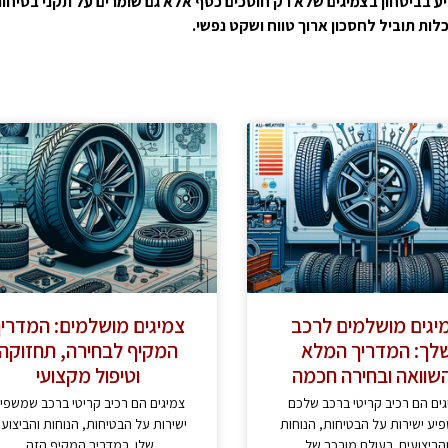
ע
בביטחון
בצמיגים
שלא
רק
חוסכים
כסף
אלא
גם
שומרים
על
תקני
בטיחו
לות
תוביל
לחסכון
ארוך
טווח
ושקט
נפשי.
יגים מושלמים לרכב
צמיגים מושלמים: המדרי
לך: המדריך המלא
המקיף לבחירה, תחזוקה
שוואה ובחירה חכמה
וטיפול מקצועי
גים הם רכיב קריטי ברכב שלכם
צמיגים הם רכיב קריטי ברכב שמשפי
ע ישירות על הבטיחות, הנוחות
ישירות על הבטיחות, הנוחות והביצועי
הביצועים. בעולם מורכב של
שלו. במדריך המקיף הזה,