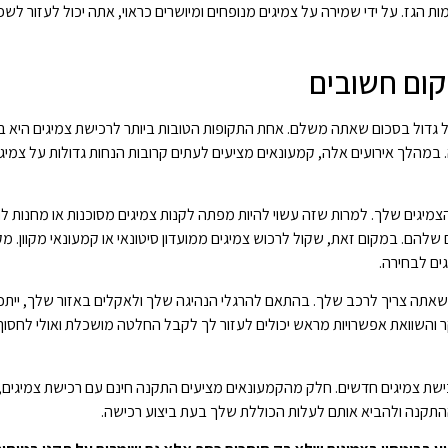
 הגז. על ידי שמירה על צמיגים מנופחים ומיושרים כראוי, אתה יכול לעזור לש
קום חשובים
דל גדול בסכום שאתה משלם. אחת התקופות הטובות ביותר לרכישת צמיגים היא 
ה. במהלך אירועים אלה, קמעונאים מציעים לעתים קרובות הנחות גדולות על צמיג
מיגים שלך. למרות שזה עשוי להיות מפתה לקנות צמיגים מסוכנות או מחנות לת
שלהם. במקום זאת, שקול לרכוש צמיגים ממועדון סיטונאי או קמעונאי מקוון. מק
גים לבחירה.
 שאתה צריך לרכב שלך. בהתאם להרגלי הנהיגה שלך ולאקלים באזור שלך, ייתכן
חקר והשוואת אפשרויות מראש יכולים לעזור לך לקבל החלטה מושכלת ואולי לחסו
שת צמיגים חדשים. חלק מהקמעונאים מציעים התקנה חינם עם רכישת צמיגים,
התקנה ולהביא אותם לעלות הכוללת שלך בעת ביצוע רכישה.