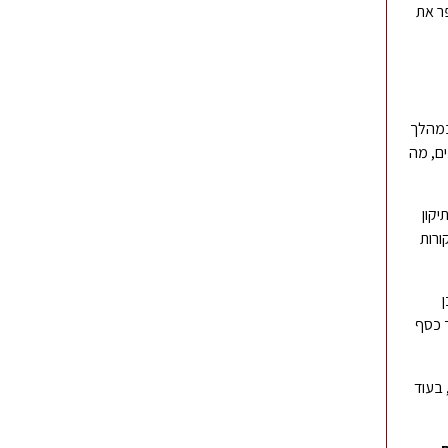
פר את
במהלך
ים, מה
יקון
ורות
ך כסף
 בעוד