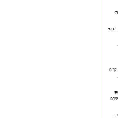
ל
 לגומי
יקרים
וי
 שהם
כב