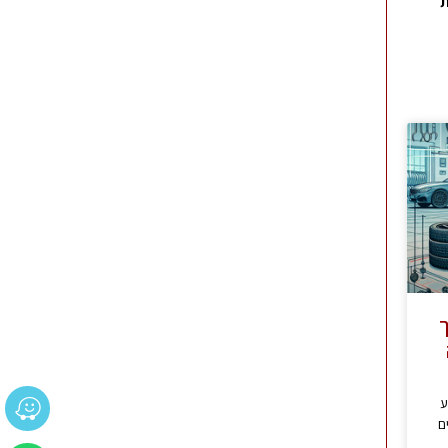
ת
ך
ע
ם