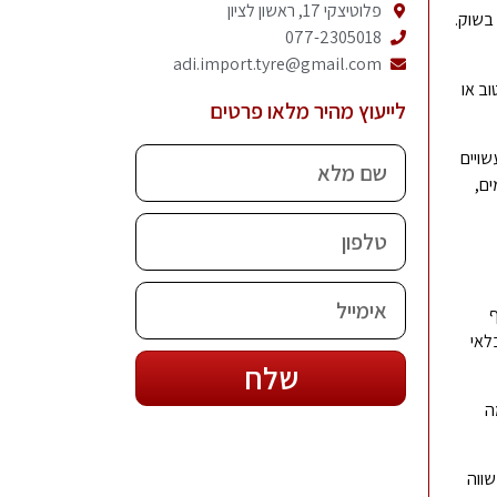
פלוטיצקי 17, ראשון לציון
בשוק.
077-2305018
adi.import.tyre@gmail.com
וב או
לייעוץ מהיר מלאו פרטים
שויים
ים,
ף
לאי
שלח
ה
שווה